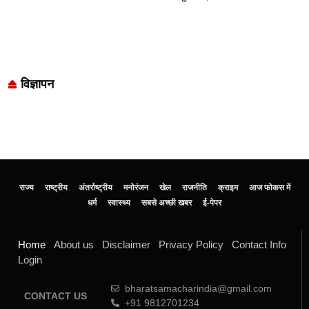
विज्ञापन
राज्य
राष्ट्रीय
अंतर्राष्ट्रीय
मनोरंजन
खेल
राजनीति
क्राइम
आज फोकस में
धर्म
स्वास्थ्य
सबसे अच्छी खबर
ई-पेपर
Home
About us
Disclaimer
Privacy Policy
Contact Info
Login
bharatsamacharindia@gmail.com
CONTACT US
+91 9812701234