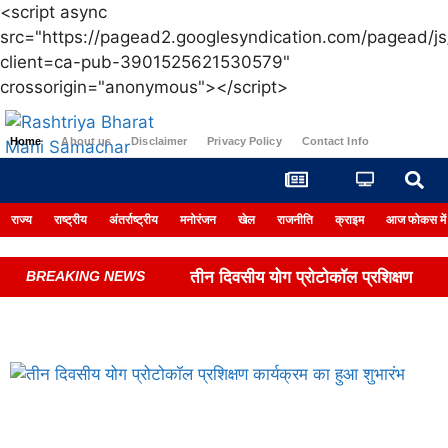
<script async
src="https://pagead2.googlesyndication.com/pagead/js
client=ca-pub-3901525621530579"
crossorigin="anonymous"></script>
Home
About us
Disclaimer
Privacy Policy
Contact Info
Login
राज्य
राष्ट्रीय
अंतर्राष्ट्रीय
मनोरंजन
खेल
राजनीति
क्राइम
आज फोकस में
तीन दिवसीय योग प्रोटोकॉल प्रशिक्षण
BREAKING NEWS
कार्यक्रम का हुआ शुभारंभ
एसआईआर का उद्देश्य है मतदाता सूचियों को
त्रुटि रहित बनाना- एसडीएम सुमित सिहाग
आलमजीत पन्नू बने निफा शाखा के