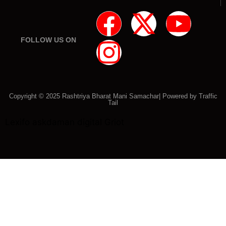
FOLLOW US ON
Copyright © 2025 Rashtriya Bharat Mani Samachar| Powered by
Traffic
Tail
Lexifo
askdaman
digital Griot